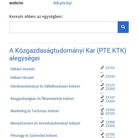
webcím
ktk.pte.hu/
Keresés ebben az egységben:
A Közgazdaságtudományi Kar (PTE KTK)
alegységei
23155
Dékáni Vezetés
...
23339
Dékáni Hivatal
...
23125
Döntéstudományi és Vállalkozástani Intézet
23264
...
23147
Közgazdaságtan és Ökonometria Intézet
23264
...
23264
Marketing és Turizmus Intézet
63105
...
23368
Menedzsment és Vezetéstudományi Intézet
23264
...
23106
Pénzügy és Számvitel Intézet
23264