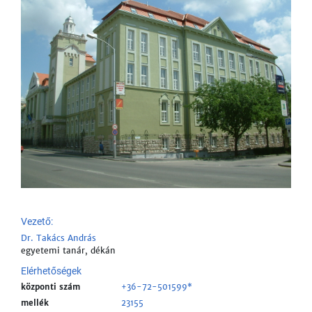
Vezető:
Dr. Takács András
egyetemi tanár, dékán
Elérhetőségek
központi szám
+36-72-501599*
mellék
23155