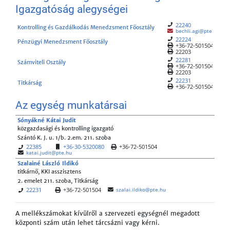
Igazgatóság alegységei
22240
Kontrolling és Gazdálkodás Menedzsment Főosztály
bechli.agi@pte.hu
22224
Pénzügyi Menedzsment Főosztály
+36-72-501504
22203
22281
Számviteli Osztály
+36-72-501504
22203
22231
Titkárság
+36-72-501504
Az egység munkatársai
Sónyákné Kátai Judit
közgazdasági és kontrolling igazgató
Szántó K. J. u. 1/b. 2.em. 211. szoba
22385
+36-30-5320080
+36-72-501504
katai.judit@pte.hu
Szalainé László Ildikó
titkárnő, KKI asszisztens
2. emelet 211. szoba, Titkárság
22231
+36-72-501504
szalai.ildiko@pte.hu
A mellékszámokat kívülről a szervezeti egységnél megadott
központi szám után lehet tárcsázni vagy kérni.